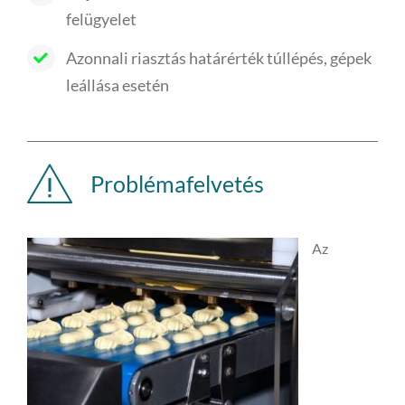
felügyelet
Azonnali riasztás határérték túllépés, gépek
leállása esetén
Problémafelvetés
Az