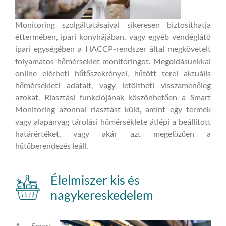
Monitoring szolgáltatásaival sikeresen biztosíthatja
éttermében, ipari konyhájában, vagy egyéb vendéglátó
ipari egységében a HACCP-rendszer által megkövetelt
folyamatos hőmérséklet monitoringot. Megoldásunkkal
online elérheti hűtőszekrényei, hűtött terei aktuális
hőmérsékleti adatait, vagy letöltheti visszamenőleg
azokat. Riasztási funkciójának köszönhetően a Smart
Monitoring azonnal riasztást küld, amint egy termék
vagy alapanyag tárolási hőmérséklete átlépi a beállított
határértéket, vagy akár azt megelőzően a
hűtőberendezés leáll.
Élelmiszer kis és
nagykereskedelem
A Smart