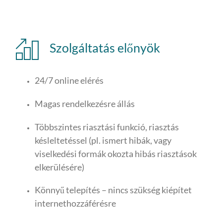
Szolgáltatás előnyök
24/7 online elérés
Magas rendelkezésre állás
Többszintes riasztási funkció, riasztás
késleltetéssel (pl. ismert hibák, vagy
viselkedési formák okozta hibás riasztások
elkerülésére)
Könnyű telepítés – nincs szükség kiépítet
internethozzáférésre