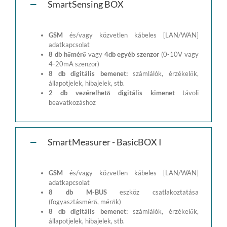
SmartSensing BOX
GSM
és/vagy közvetlen kábeles [LAN/WAN]
adatkapcsolat
8 db hőmérő
vagy
4db egyéb szenzor
(0-10V vagy
4-20mA szenzor)
8 db digitális bemenet:
számlálók, érzékelők,
állapotjelek, hibajelek, stb.
2 db vezérelhető digitális kimenet
távoli
beavatkozáshoz
SmartMeasurer - BasicBOX I
GSM
és/vagy közvetlen kábeles [LAN/WAN]
adatkapcsolat
8 db M-BUS
eszköz csatlakoztatása
(fogyasztásmérő, mérők)
8 db digitális bemenet:
számlálók, érzékelők,
állapotjelek, hibajelek, stb.