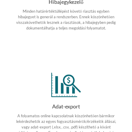
Hibajegykezelő
Minden határértéktúllépést követő riasztás egyben
hibajegyet is generál a rendszerben. Ennek köszönhetően
visszakövethetők lesznek a riasztások, a hibajegyben pedig
dokumentálhatja a teljes megoldási folyamatot.
Adat-export
A folyamatos online kapcsolatnak köszönhetően bármikor
lekérdezhetők az egyes fogyasztásmérők/érzékelők állásai,
vagy adat-export (.xlsx, .csv, .pdf) készíthető a kívánt