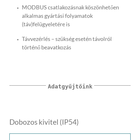
MODBUS csatlakozásnak köszönhetően
alkalmas gyártási folyamatok
(táv)felügyeletére is
Távvezérlés – szükség esetén távolról
történő beavatkozás
Adatgyűjtőink
Dobozos kivitel (IP54)