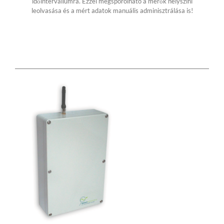
időintervallumra. Ezzel megspórolható a mérők helyszini
leolvasása és a mért adatok manuális adminisztrálása is!