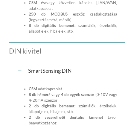
GSM
és/vagy közvetlen kábeles [LAN/WAN]
adatkapcsolat
250 db MODBUS
eszköz csatlakoztatása
(fogyasztásmérő, mérők)
8 db digitális bemenet:
számlálók, érzékelők,
állapotjelek, hibajelek, stb.
DIN kivitel
SmartSensing DIN
GSM
adatkapcsolat
8 db hőmérő
vagy
4 db egyéb szenzor
(0-10V vagy
4-20mA szenzor)
2 db digitális bemenet:
számlálók, érzékelők,
állapotjelek, hibajelek, stb.
2 db vezérelhető digitális kimenet
távoli
beavatkozáshoz