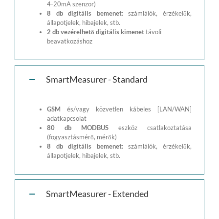
4-20mA szenzor)
8 db digitális bemenet:
számlálók, érzékelők,
állapotjelek, hibajelek, stb.
2 db vezérelhető digitális kimenet
távoli
beavatkozáshoz
SmartMeasurer - Standard
GSM
és/vagy közvetlen kábeles [LAN/WAN]
adatkapcsolat
80 db MODBUS
eszköz csatlakoztatása
(fogyasztásmérő, mérők)
8 db digitális bemenet:
számlálók, érzékelők,
állapotjelek, hibajelek, stb.
SmartMeasurer - Extended