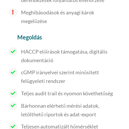
Meghibásodások és anyagi károk
megelőzése
Megoldás
HACCP előírások támogatása, digitális
dokumentáció
cGMP irányelvei szerint minősített
felügyeleti rendszer
Teljes audit trail és nyomon követhetőség
Bárhonnan elérhető mérési adatok,
letölthető riportok és adat-export
Teljesen automatizált hőmérséklet