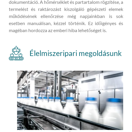
dokumentáció. A
hőmérséklet és partartalom rögzítése, a
termelést és raktározást kiszolgáló gépészeti elemek
működésének ellenőrzése még napjainkban is sok
esetben manuálisan, kézzel történik. Ez időigényes és
magéban hordozza az emberi hiba lehetőséget is.
Élelmiszeripari megoldásunk