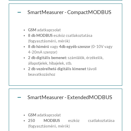
SmartMeasurer - CompactMODBUS
GSM
adatkapcsolat
8 db MODBUS
eszköz csatlakoztatása
(fogyasztásmérő, mérők)
8 db hőmérő
vagy
4db egyéb szenzor
(0-10V vagy
4-20mA szenzor)
2 db digitális bemenet:
számlálók, érzékelők,
állapotjelek, hibajelek, stb.
2 db vezérelhető digitális kimenet
távoli
beavatkozáshoz
SmartMeasurer - ExtendedMODBUS
GSM
adatkapcsolat
250 MODBUS
eszköz csatlakoztatása
(fogyasztásmérő, mérők)