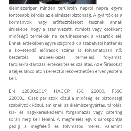
élelmiszeripar minden területén napról napra egyre
fontosabb kérdés az élelmiszerbiztonság. A gyártók és a
kormányok nagy erőfeszítéseket tesznek annak
érdekébe, hogy a szennyezett, romlott vagy csökkent
minőségű termékek ne kerülhessenek a vásárlók elé.
Ennek érdekében egyre szigorodik a szabályzói háttér és
a követendő előírások száma is folyamatosan nő:
beszerzés, árubeérkezés, termelési folyamat,
tárolás/raktározás, értékesítés és szállítás. Az előírásokat
a teljes láncolaton keresztül lekövethetően érvényesíteni
kell.
EN 12830:2019, HACCP, ISO 22000, FSSC
22000….
Csak pár azok közül a minőségi és biztonsági
szabályzók közül, amiknek az élelmiszergyártás, tárolás,
kis- és nagykereskedelmi forgalmazás vagy catering
során meg kell felelni. A megfelelés egyik sarokpontja
pedig a megfelelő és folymatos mérés, valamint