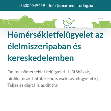
Kihagyás
+36302049469
|
info@smartmonitoring.hu
Hőmérsékletfelügyelet az
élelmiszeripaban és
kereskedelemben
Online hőmérséklet felügyelet | Hűtőházak,
hűtőkamrák, hűtőberendezések távfelügyelete |
Teljes és digitális audit trail