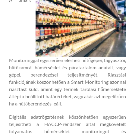
Monitoringgal egyszerűen elérheti hűtőgépei, fagyasztói,
hűtőkamrái hőmérséklet és páratartalom adatait, vagy
gépei, berendezései teljesítményét. Riasztási
funkciójának köszönhetően a Smart Monitoring azonnal
riasztást küld, amint egy termék tárolási hőmérséklete
átlépi a beállított határértéket, vagy akár azt megelőzően
ha a hűtőberendezés leáll.
Digitális adatrögzítésnek köszönhetően egyszerűen
teljesítheti a HACCP-rendszer által megkövetelt
folyamatos hőmérséklet monitoringot és