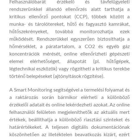
Felhasználóbarát érzékelő és távfelügyeleti
rendszerünkkel állandó ellenőrzés alatt tarthatja a
kritikus ellenőrző pontokat (CCP), többek között a
munka- és tárolótereket, hűtő és fagyasztó kamrákat,
hűtőszekrényeket, továbbá monitorozhatja ezek
működését.
Rendszerükkel egyszerűen biztosíthatja a
hőmérséklet, a páratartalom, a CO2 és egyéb gáz
koncentrációk mérését, online ellenőrizheti gépészeti
elemei elérhetőséget, állapotát (pl. hűtőgépek,
légtechnikai eszközök) vagy rögzítheti a kritikus terekbe
történő belepéseket (ajtónyitások rögzítése).
A Smart Monitoring segítségével a termelési folyamat és
a raktározás során bármikor elérheti a különböző
érzékelői adatait és online lekérdezheti azokat. Az online
felhasználói felületen megjeleníthetők az aktuális mert
értékek, beállíthatja a különböző riasztási szinteket és
határértékeket. A teljesen digitális dokumentációnak
köszönhetően az illetéktelen beavatkozás kizárt, ezért