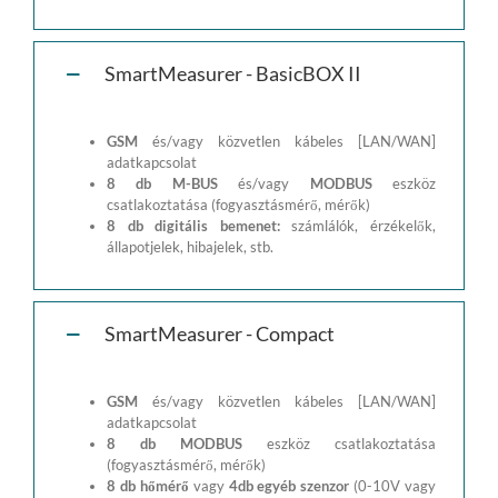
SmartMeasurer - BasicBOX II
GSM
és/vagy közvetlen kábeles [LAN/WAN]
adatkapcsolat
8 db M-BUS
és/vagy
MODBUS
eszköz
csatlakoztatása (fogyasztásmérő, mérők)
8 db digitális bemenet:
számlálók, érzékelők,
állapotjelek, hibajelek, stb.
SmartMeasurer - Compact
GSM
és/vagy közvetlen kábeles [LAN/WAN]
adatkapcsolat
8 db MODBUS
eszköz csatlakoztatása
(fogyasztásmérő, mérők)
8 db hőmérő
vagy
4db egyéb szenzor
(0-10V vagy